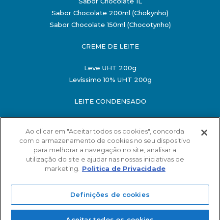
Sabor Chocolate 1L
Sabor Chocolate 200ml (Chokynho)
Sabor Chocolate 150ml (Chocotynho)
CREME DE LEITE
Leve UHT 200g
Levíssimo 10% UHT 200g
LEITE CONDENSADO
Semidesnatado 198g
Ao clicar em "Aceitar todos os cookies", concorda
Semidesnatado 395g
com o armazenamento de cookies no seu dispositivo
O MINISTÉRIO DA SAÚDE INFORMA: O ALIMENTO
para melhorar a navegação no site, analisar a
MATERNO EVITA INFECÇÕES E ALERGIAS E É
utilização do site e ajudar nas nossas iniciativas de
RECOMENDADO ATÉ OS 2 ANOS DE IDADE
marketing.
Politica de Privacidade
SAC
©2018-2026 MARAJOARA INDÚSTRIA DE LATICÍNIOS LTDA
Fale com a Mara!
Definições de cookies
24.849.580/0001-54 Todos os direitos reservados |
Política
de Privacidade
Aceitar todos os cookies