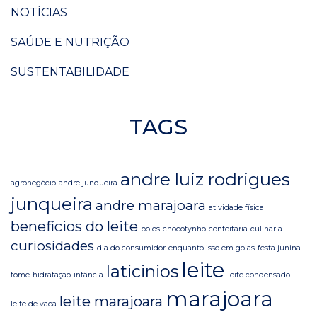
NOTÍCIAS
SAÚDE E NUTRIÇÃO
SUSTENTABILIDADE
TAGS
andre luiz rodrigues
agronegócio
andre junqueira
junqueira
andre marajoara
atividade física
benefícios do leite
bolos
chocotynho
confeitaria
culinaria
curiosidades
dia do consumidor
enquanto isso em goias
festa junina
leite
laticinios
fome
hidratação
infância
leite condensado
marajoara
leite marajoara
leite de vaca