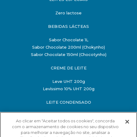
Zero lactose
BEBIDAS LÁCTEAS
Sabor Chocolate 1L
Sabor Chocolate 200ml (Chokynho)
Sabor Chocolate 150ml (Chocotynho)
CREME DE LEITE
Leve UHT 200g
Levíssimo 10% UHT 200g
LEITE CONDENSADO
Semidesnatado 198g
Ao clicar em "Aceitar todos os cookies", concorda
Semidesnatado 395g
com o armazenamento de cookies no seu dispositivo
O MINISTÉRIO DA SAÚDE INFORMA: O ALIMENTO
para melhorar a navegação no site, analisar a
MATERNO EVITA INFECÇÕES E ALERGIAS E É