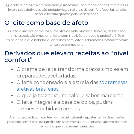
Quando falamos em cremosidade, é impossível não mencionar os laticínios. O
leite e seus derivados são protagonistas naturais da comfort food, tanto pelo
sabor e textura quanto pela versatilidade.
O leite como base de afeto
O leite é um dos primeiros alimentos da vida humana. Isso cria, desde cedo,
uma associação emocional forte com nutrição, cuidado e proteção. Não é
coincidência que bebidas quentinhas com leite e sobremesas lácteas tenham
tanto apelo emocional.
Derivados que elevam receitas ao “nível
comfort”
O creme de leite transforma pratos simples em
preparações aveludadas.
O leite condensado é a estrela das
sobremesas
afetivas brasileiras
;
O queijo traz textura, calor e sabor marcante;
O leite integral é a base de bolos, pudins,
cremes e bebidas quentes.
Além disso, os laticínios têm um papel cultural importante no Brasil: estão
presentes em festas de família, em sobremesas tradicionais e até em receitas
regionais que atravessam gerações.