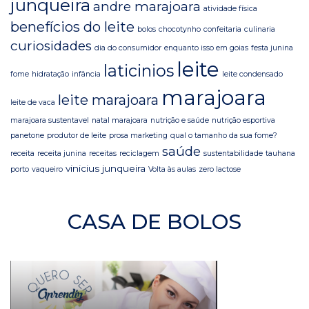
junqueira
andre marajoara
atividade física
benefícios do leite
bolos
chocotynho
confeitaria
culinaria
curiosidades
dia do consumidor
enquanto isso em goias
festa junina
leite
laticinios
fome
hidratação
infância
leite condensado
marajoara
leite marajoara
leite de vaca
marajoara sustentavel
natal marajoara
nutrição e saúde
nutrição esportiva
panetone
produtor de leite
prosa marketing
qual o tamanho da sua fome?
saúde
receita
receita junina
receitas
reciclagem
sustentabilidade
tauhana
vinicius junqueira
porto
vaqueiro
Volta às aulas
zero lactose
CASA DE BOLOS