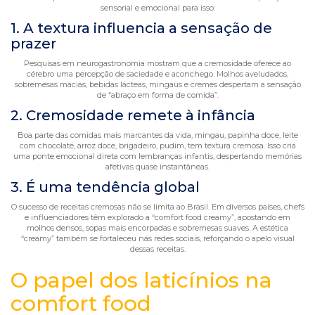
sensorial e emocional para isso:
1. A textura influencia a sensação de
prazer
Pesquisas em neurogastronomia mostram que a cremosidade oferece ao
cérebro uma percepção de saciedade e aconchego. Molhos aveludados,
sobremesas macias, bebidas lácteas, mingaus e cremes despertam a sensação
de “abraço em forma de comida”.
2. Cremosidade remete à infância
Boa parte das comidas mais marcantes da vida, mingau, papinha doce, leite
com chocolate, arroz doce, brigadeiro, pudim, tem textura cremosa. Isso cria
uma ponte emocional direta com lembranças infantis, despertando memórias
afetivas quase instantâneas.
3. É uma tendência global
O sucesso de receitas cremosas não se limita ao Brasil. Em diversos países, chefs
e influenciadores têm explorado a “comfort food creamy”, apostando em
molhos densos, sopas mais encorpadas e sobremesas suaves. A estética
“creamy” também se fortaleceu nas redes sociais, reforçando o apelo visual
dessas receitas.
O papel dos laticínios na
comfort food