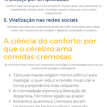
Comfort food não exige técnicas complexas. Muitas vezes, são justamente os
ingredientes simples (leite, manteiga, queijos, ovos) que criam pratos
inesquecíveis.
5. Viralização nas redes sociais
Receitas cremosas são visualmente atraentes e têm forte apelo para vídeos
curtos. Isso impulsiona seu sucesso e desperta curiosidade no público.
A ciência do conforto: por
que o cérebro ama
comidas cremosas
Se a comfort food mexe com memórias e emoções, a cremosidade adiciona um
componente biológico interessante:
Texturas macias exigem menos esforço para
mastigar, o que reduz a tensão muscular e
torna a experiência mais relaxante;
A cremosidade estimula a liberação de
dopamina, hormônio ligado ao prazer;
Alimentos quentes e cremosos ativam
receptores de termoconforto, gerando