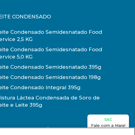
EITE CONDENSADO
eite Condensado Semidesnatado Food
ervice 2,5 KG
eite Condensado Semidesnatado Food
ervice 5,0 KG
eite Condensado Semidesnatado 395g
eite Condensado Semidesnatado 198g
eite Condensado Integral 395g
istura Láctea Condensada de Soro de
eite e Leite 395g
SAC
Fale com a Mara!
BELA NUTRICIONAL
 RECOMENDADO ATÉ OS 2 ANOS DE IDADE