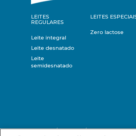
UNIDADE DE VENDA
EMBAR
LEITES
LEITES ESPECIAI
LITRO
CAIXA CO
REGULARES
Zero lactose
Leite integral
Leite desnatado
CONSERVAÇÃO
Leite
semidesnatado
TEMPERATURA
VALIDA
TºC AMBIENTE
4 MESE
CÓDIGO DE BARRAS
O MINISTÉRIO DA SAÚDE INFORMA: O A