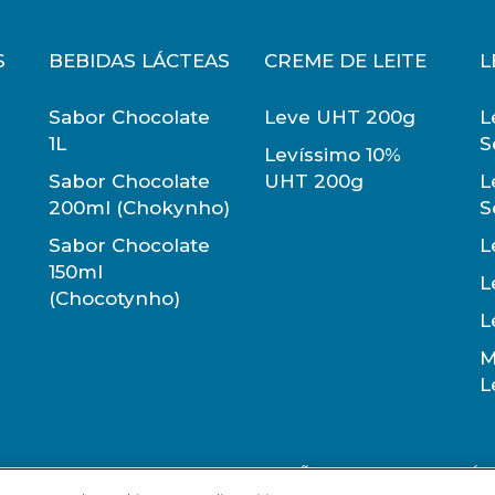
EMPILHAMENTO
QUE
MÁXIMO
S
BEBIDAS LÁCTEAS
CREME DE LEITE
L
M 12
05 CAIXAS
Sabor Chocolate
Leve UHT 200g
L
1L
S
Levíssimo 10%
Sabor Chocolate
UHT 200g
L
200ml (Chokynho)
S
Sabor Chocolate
L
150ml
DE
L
(Chocotynho)
S
L
M
L
TA
LIMENTO MATERNO EVITA INFECÇÕES E ALERGIAS E É