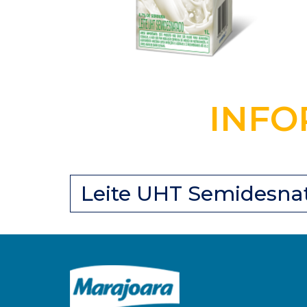
INFO
Leite UHT Semidesna
EMBALAGEM