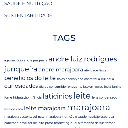
SAÚDE E NUTRIÇÃO
SUSTENTABILIDADE
TAGS
andre luiz rodrigues
agronegócio
andre junqueira
junqueira
andre marajoara
atividade física
benefícios do leite
bolos
chocotynho
confeitaria
culinaria
curiosidades
dia do consumidor
enquanto isso em goias
festa junina
leite
laticinios
fome
hidratação
infância
leite condensado
marajoara
leite marajoara
leite de vaca
marajoara sustentavel
natal marajoara
nutrição e saúde
nutrição esportiva
panetone
produtor de leite
prosa marketing
qual o tamanho da sua fome?