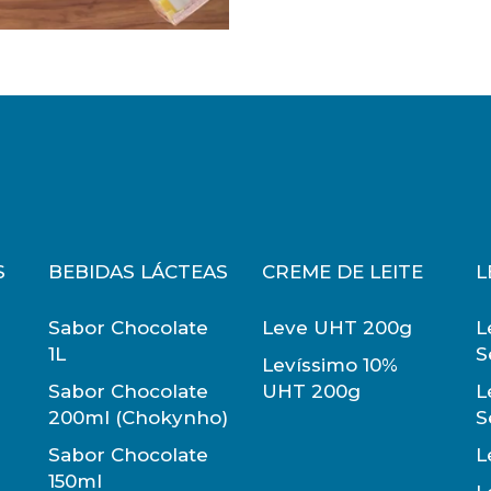
S
BEBIDAS LÁCTEAS
CREME DE LEITE
L
Sabor Chocolate
Leve UHT 200g
L
1L
S
Levíssimo 10%
Sabor Chocolate
UHT 200g
L
200ml (Chokynho)
S
Sabor Chocolate
L
150ml