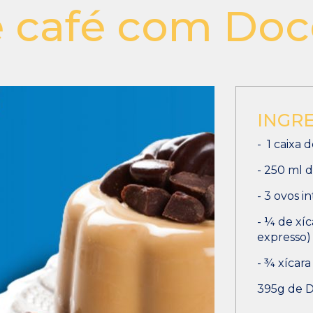
 café com Doce
INGR
- 1 caixa 
- 250 ml 
- 3 ovos in
- ¼ de xíc
expresso)
- ¾ xícar
395g de 