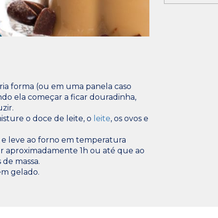
ia forma (ou em uma panela caso
ndo ela começar a ficar douradinha,
zir.
isture o doce de leite, o
leite
, os ovos e
 e leve ao forno em temperatura
or aproximadamente 1h ou até que ao
 de massa.
em gelado.