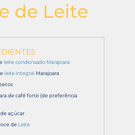
 de Leite
EDIENTES
de
leite condensado
Marajoara
de
leite integral
Marajoara
teiros
ara de café forte (de preferência
a de açúcar
Doce de
Leite