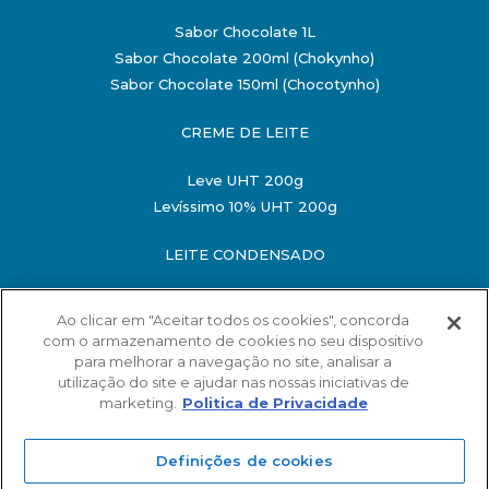
Sabor Chocolate 1L
Sabor Chocolate 200ml (Chokynho)
Sabor Chocolate 150ml (Chocotynho)
CREME DE LEITE
Leve UHT 200g
Levíssimo 10% UHT 200g
LEITE CONDENSADO
Semidesnatado 198g
Ao clicar em "Aceitar todos os cookies", concorda
Semidesnatado 395g
com o armazenamento de cookies no seu dispositivo
O MINISTÉRIO DA SAÚDE INFORMA: O ALIMENTO
para melhorar a navegação no site, analisar a
MATERNO EVITA INFECÇÕES E ALERGIAS E É
utilização do site e ajudar nas nossas iniciativas de
RECOMENDADO ATÉ OS 2 ANOS DE IDADE
marketing.
Politica de Privacidade
SAC
©2018-2026 MARAJOARA INDÚSTRIA DE LATICÍNIOS LTDA
Fale com a Mara!
Definições de cookies
24.849.580/0001-54 Todos os direitos reservados |
Política
de Privacidade