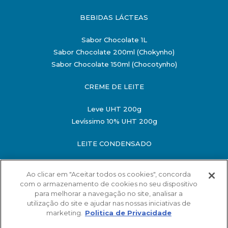
BEBIDAS LÁCTEAS
Sabor Chocolate 1L
Sabor Chocolate 200ml (Chokynho)
Sabor Chocolate 150ml (Chocotynho)
CREME DE LEITE
Leve UHT 200g
Levíssimo 10% UHT 200g
LEITE CONDENSADO
Semidesnatado 198g
Ao clicar em "Aceitar todos os cookies", concorda
Semidesnatado 395g
com o armazenamento de cookies no seu dispositivo
O MINISTÉRIO DA SAÚDE INFORMA: O ALIMENTO
para melhorar a navegação no site, analisar a
MATERNO EVITA INFECÇÕES E ALERGIAS E É
utilização do site e ajudar nas nossas iniciativas de
RECOMENDADO ATÉ OS 2 ANOS DE IDADE
marketing.
Politica de Privacidade
SAC