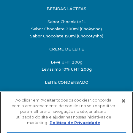
BEBIDAS LÁCTEAS
Sabor Chocolate 1L
Sabor Chocolate 200ml (Chokynho)
Sabor Chocolate 150ml (Chocotynho)
CREME DE LEITE
Leve UHT 200g
Levíssimo 10% UHT 200g
LEITE CONDENSADO
Semidesnatado 198g
Ao clicar em "Aceitar todos os cookies", concorda
Semidesnatado 395g
com o armazenamento de cookies no seu dispositivo
O MINISTÉRIO DA SAÚDE INFORMA: O ALIMENTO
para melhorar a navegação no site, analisar a
MATERNO EVITA INFECÇÕES E ALERGIAS E É
utilização do site e ajudar nas nossas iniciativas de
RECOMENDADO ATÉ OS 2 ANOS DE IDADE
marketing.
Politica de Privacidade
SAC