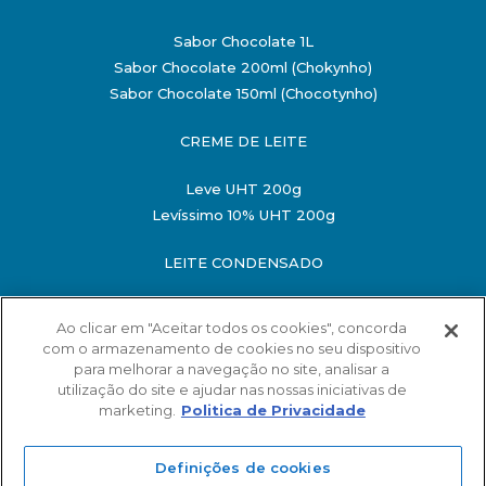
Sabor Chocolate 1L
Sabor Chocolate 200ml (Chokynho)
Sabor Chocolate 150ml (Chocotynho)
CREME DE LEITE
Leve UHT 200g
Levíssimo 10% UHT 200g
LEITE CONDENSADO
Semidesnatado 198g
Ao clicar em "Aceitar todos os cookies", concorda
Semidesnatado 395g
com o armazenamento de cookies no seu dispositivo
O MINISTÉRIO DA SAÚDE INFORMA: O ALIMENTO
para melhorar a navegação no site, analisar a
MATERNO EVITA INFECÇÕES E ALERGIAS E É
utilização do site e ajudar nas nossas iniciativas de
RECOMENDADO ATÉ OS 2 ANOS DE IDADE
marketing.
Politica de Privacidade
SAC
©2018-2026 MARAJOARA INDÚSTRIA DE LATICÍNIOS LTDA
Fale com a Mara!
Definições de cookies
24.849.580/0001-54 Todos os direitos reservados |
Política