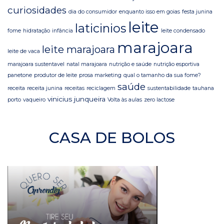
curiosidades
dia do consumidor
enquanto isso em goias
festa junina
leite
laticinios
fome
hidratação
infância
leite condensado
marajoara
leite marajoara
leite de vaca
marajoara sustentavel
natal marajoara
nutrição e saúde
nutrição esportiva
panetone
produtor de leite
prosa marketing
qual o tamanho da sua fome?
saúde
receita
receita junina
receitas
reciclagem
sustentabilidade
tauhana
vinicius junqueira
porto
vaqueiro
Volta às aulas
zero lactose
CASA DE BOLOS