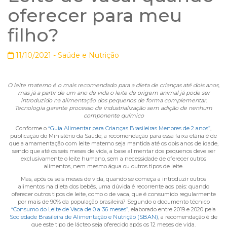
oferecer para meu
filho?
11/10/2021 -
Saúde e Nutrição
O leite materno é o mais recomendado para a dieta de crianças até dois anos,
mas já a partir de um ano de vida o leite de origem animal já pode ser
introduzido na alimentação dos pequenos de forma complementar.
Tecnologia garante processo de industrialização sem adição de nenhum
componente químico
Conforme o
“Guia Alimentar para Crianças Brasileiras Menores de 2 anos”
,
publicação do Ministério da Saúde, a recomendação para essa faixa etária é de
que a amamentação com leite materno seja mantida até os dois anos de idade,
sendo que até os seis meses de vida, a base alimentar dos pequenos deve ser
exclusivamente o leite humano, sem a necessidade de oferecer outros
alimentos, nem mesmo água ou outros tipos de leite.
Mas, após os seis meses de vida, quando se começa a introduzir outros
alimentos na dieta dos bebês, uma dúvida é recorrente aos pais: quando
oferecer outros tipos de leite, como o de vaca, que é consumido regularmente
por mais de 90% da população brasileira? Segundo o documento técnico
“Consumo do Leite de Vaca de 0 a 36 meses”
, elaborado entre 2019 e 2020 pela
Sociedade Brasileira de Alimentação e Nutrição (SBAN)
, a recomendação é de
que este tipo de lácteo seja oferecido após os 12 meses de vida.