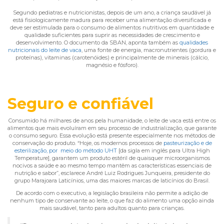
Segundo pediatras e nutricionistas, depois de um ano, a criança saudável já
está fisiologicamente madura para receber uma alimentação diversificada e
deve ser estimulada para o consumo de alimentos nutritivos em quantidade e
qualidade suficientes para suprir as necessidades de crescimento e
desenvolvimento. O documento da SBAN, aponta também as
qualidades
nutricionais do leite de vaca
, uma fonte de energia, macronutrientes (gordura e
proteínas), vitaminas (carotenóides) e principalmente de minerais (cálcio,
magnésio e fósforo).
Seguro e confiável
Consumido há milhares de anos pela humanidade, o leite de vaca está entre os
alimentos que mais evoluíram em seu processo de industrialização, que garante
o consumo seguro. Essa evolução está presente especialmente nos métodos de
conservação do produto. “Hoje, os modernos processos de
pasteurização e de
esterilização, por meio do método UHT
[da sigla em inglês para Ultra High
Temperature], garantem um produto estéril de quaisquer microorganismos
nocivos a saúde e ao mesmo tempo mantêm as características essenciais de
nutrição e sabor”, esclarece André Luiz Rodrigues Junqueira, presidente do
grupo Marajoara Laticínios, uma das maiores marcas de laticínios do Brasil.
De acordo com o executivo, a legislação brasileira não permite a adição de
nenhum tipo de conservante ao leite, o que faz do alimento uma opção ainda
mais saudável, tanto para adultos quanto para crianças.